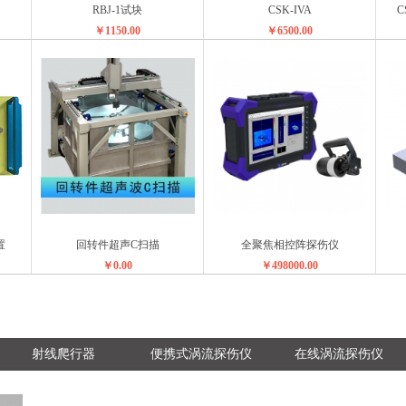
RBJ-1试块
CSK-IVA
C
￥1150.00
￥6500.00
置
回转件超声C扫描
全聚焦相控阵探伤仪
￥0.00
￥498000.00
射线爬行器
便携式涡流探伤仪
在线涡流探伤仪