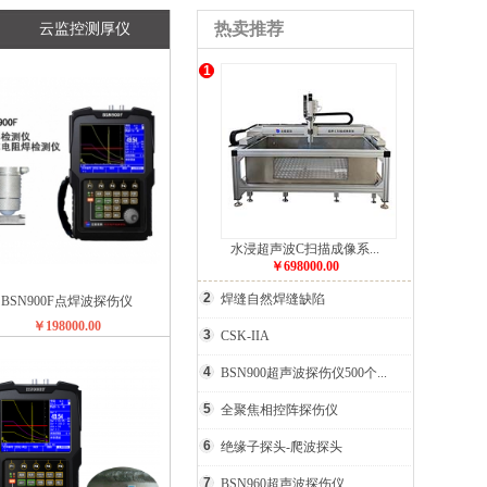
热卖推荐
云监控测厚仪
1
水浸超声波C扫描成像系...
￥698000.00
2
焊缝自然焊缝缺陷
BSN900F点焊波探伤仪
￥198000.00
3
CSK-IIA
4
BSN900超声波探伤仪500个...
5
全聚焦相控阵探伤仪
6
绝缘子探头-爬波探头
7
BSN960超声波探伤仪