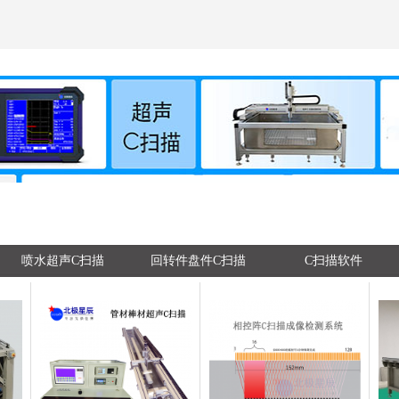
喷水超声C扫描
回转件盘件C扫描
C扫描软件