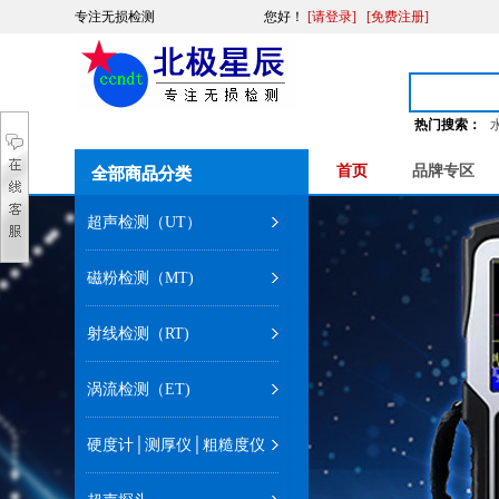
专注无损检测
您好
！
[请登录]
[免费注册]
热门搜索：
首页
品牌专区
全部商品分类
全部商品分类
超声检测（UT）
磁粉检测（MT)
射线检测（RT)
涡流检测（ET)
硬度计│测厚仪│粗糙度仪