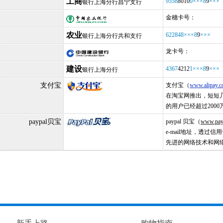
工商
9558
8010
0×××8
9
×××
银行上海分行昌宁支行
金穗卡号：
农业
622848×××8
9
×××
银行上海分行共和支行
龙卡号：
建设
4367
4212
1×××8
9
×××
银行上海分行
支付宝
支付宝（
www.alipay.
在淘宝网推出，短短几
的用户已经超过200
paypal贝宝
paypal 贝宝（
www.pay
e-mail地址，透
先进的网络技术和网络