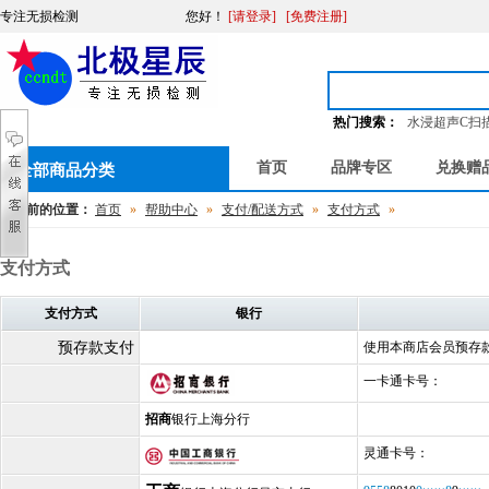
专注无损检测
您好
！
[请登录]
[免费注册]
热门搜索：
水浸超声C扫
首页
品牌专区
兑换赠
全部商品分类
您当前的位置：
首页
»
帮助中心
»
支付/配送方式
»
支付方式
»
支付方式
支付方式
银行
预存款支付
使用本商店会员预存
一卡通卡号：
招商
银行上海分行
灵通卡号：