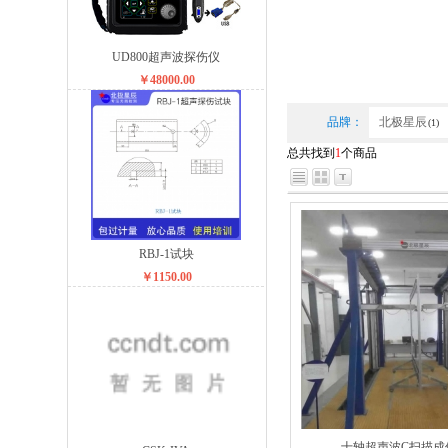
UD800超声波探伤仪
￥48000.00
品牌：
北极星辰
(1)
总共找到
1
个商品
RBJ-1试块
￥1150.00
十轴超声波C扫描成