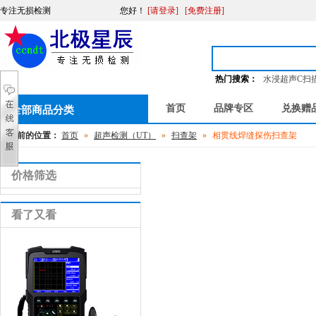
专注无损检测
您好
！
[请登录]
[免费注册]
热门搜索：
水浸超声C扫
首页
品牌专区
兑换赠
全部商品分类
您当前的位置：
首页
»
超声检测（UT）
»
扫查架
»
相贯线焊缝探伤扫查架
价格筛选
看了又看