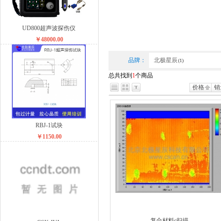
UD800超声波探伤仪
￥48000.00
品牌：
北极星辰
(1)
总共找到
1
个商品
价格
销
RBJ-1试块
￥1150.00
复合材料c扫描