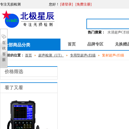
专注无损检测
您好
！
[请登录]
[免费注册]
热门搜索：
水浸超声C扫
首页
品牌专区
兑换赠
全部商品分类
您当前的位置：
首页
»
超声检测（UT）
»
专用型超声c扫描
»
复材超声c扫描
价格筛选
看了又看