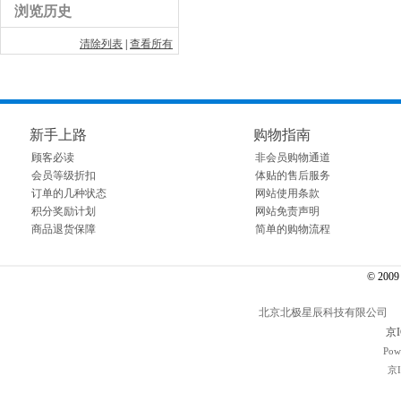
浏览历史
清除列表
|
查看所有
新手上路
购物指南
顾客必读
非会员购物通道
会员等级折扣
体贴的售后服务
订单的几种状态
网站使用条款
积分奖励计划
网站免责声明
商品退货保障
简单的购物流程
© 2009～
北京北极星辰科技有限公司 电话： 01
京I
Pow
京I