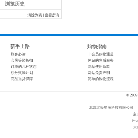
浏览历史
清除列表
|
查看所有
新手上路
购物指南
顾客必读
非会员购物通道
会员等级折扣
体贴的售后服务
订单的几种状态
网站使用条款
积分奖励计划
网站免责声明
商品退货保障
简单的购物流程
© 2009～
北京北极星辰科技有限公司 电话： 01
京I
Pow
京I