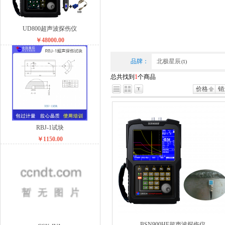
UD800超声波探伤仪
￥48000.00
品牌：
北极星辰
(1)
总共找到
1
个商品
价格
销
RBJ-1试块
￥1150.00
BSN900HF超声波探伤仪